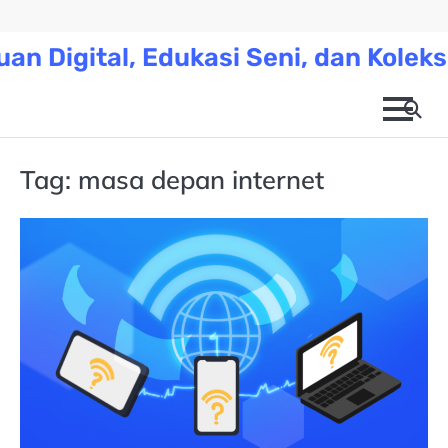
Skip
to
an Digital, Edukasi Seni, dan Koleks
content
Tag:
masa depan internet